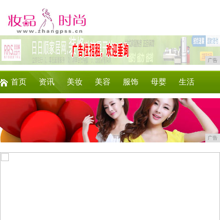
广告
首页
资讯
美妆
美容
服饰
母婴
生活
时尚
企业
游戏
商讯
消费
微商
广告