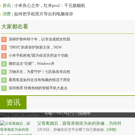
资讯
|
小米良心之作，红米pro2：千元旗舰机
消费
|
如何把手机照片导出到电脑保存
大家都在看
深耕护肤科研十年，以专业成就女性肌
“Z时代”的美容护肤新主张，NEW
小米手机耗电?因为你没关闭这个功能
微软这次“巨硬”，Windows并
万物共生，为爱守护！七匹狼发布自然
看黑客是如何在没有电脑的情况下用安
深圳推荐 经典热销的智能手机大盘点
资讯
苏秘37°(SU:M37°) “刁钻精华
父母离婚后，跟母亲相依为命的孙俪，为何对
2月26日，孙俪在社交平台晒了自己跟妹妹...
[详细]