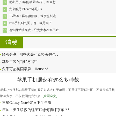
朋友用了5年的苹果6坏了，本来想
先来的是iPhone9还是iPh
三星S8！屏幕很舒服，速度也挺流
vivo手机别乱买，这一款是旗下
这些网站搞免费，只为大家在家不寂
消费
经验分享 | 那些火爆小众轻奢包包，
基础工装的“雅”与“痞”
炙手可热英国潮牌，House of
苹果手机居然有这么多种截
很多小伙伴都说苹果手机的截图方式太过于单调，而且还不能截长图。不像安卓手机
那么方便，不仅截图的方法众...
[查看全文]
三星Galaxy Note9定义下半年旗
庄帅：天生骄傲的锤子T2缘何青睐京东？!