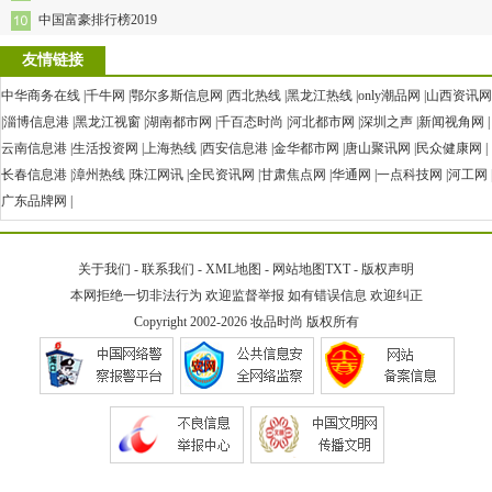
中国富豪排行榜2019
友情链接
中华商务在线
|
千牛网
|
鄂尔多斯信息网
|
西北热线
|
黑龙江热线
|
only潮品网
|
山西资讯网
|
淄博信息港
|
黑龙江视窗
|
湖南都市网
|
千百态时尚
|
河北都市网
|
深圳之声
|
新闻视角网
|
云南信息港
|
生活投资网
|
上海热线
|
西安信息港
|
金华都市网
|
唐山聚讯网
|
民众健康网
|
长春信息港
|
漳州热线
|
珠江网讯
|
全民资讯网
|
甘肃焦点网
|
华通网
|
一点科技网
|
河工网
广东品牌网
|
关于我们
-
联系我们
-
XML地图
-
网站地图
TXT
-
版权声明
本网拒绝一切非法行为 欢迎监督举报 如有错误信息 欢迎纠正
Copyright 2002-2026
妆品时尚
版权所有