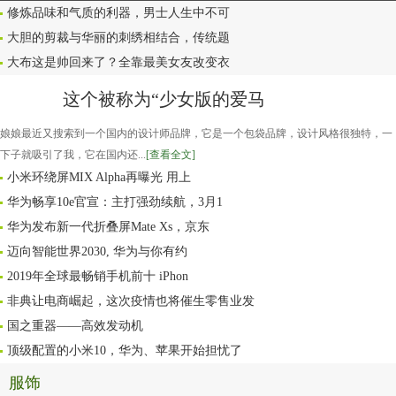
修炼品味和气质的利器，男士人生中不可
大胆的剪裁与华丽的刺绣相结合，传统题
大布这是帅回来了？全靠最美女友改变衣
这个被称为“少女版的爱马
娘娘最近又搜索到一个国内的设计师品牌，它是一个包袋品牌，设计风格很独特，一
下子就吸引了我，它在国内还...
[查看全文]
小米环绕屏MIX Alpha再曝光 用上
华为畅享10e官宣：主打强劲续航，3月1
华为发布新一代折叠屏Mate Xs，京东
迈向智能世界2030, 华为与你有约
2019年全球最畅销手机前十 iPhon
非典让电商崛起，这次疫情也将催生零售业发
国之重器——高效发动机
顶级配置的小米10，华为、苹果开始担忧了
服饰