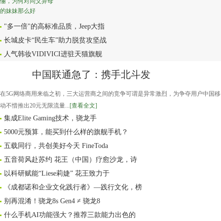
"多一倍"的高标准品质，Jeep大指
​长城皮卡“民生车”助力脱贫攻坚战
人气韩妆VIDIVICI进驻天猫旗舰
中国联通急了：携手北斗发
在5G网络商用来临之初，三大运营商之间的竞争可谓是异常激烈，为争夺用户中国移
动不惜推出20元无限流量...
[查看全文]
集成Elite Gaming技术，骁龙手
5000元预算，能买到什么样的旗舰手机？
五载同行，共创美好今天 FineToda
五音荷风赴苏约 花王（中国）疗愈沙龙，诗
以科研赋能“Liese莉婕” 花王致力于
《成都诺和企业文化践行者》—践行文化，榜
别再混淆！骁龙8s Gen4 ≠ 骁龙8
什么手机AI功能强大？推荐三款能力出色的