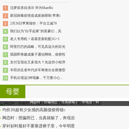
沈梦辰亲自演示 华为MateBo
新冠病毒疫情造成差旅限制 苹果i
2月26日苹果报价：平台立减70
我们以为“白手起家”的富豪们，其
老人专用机！诺基亚新机配1G+1
阿里巴巴的战略，可见其远大的目光
我国即将建成量子通信网络，保密性
支付宝现在又多强大？光这些小程序
丰田涉足老年代步车将推出全新微型
手机出现这2种现象，千万要小心，
母婴
网恋时：照骗而已，当真就输了，奔现后：妈
均价20|超有少女感的高颜值锁骨链c
网恋时：照骗而已，当真就输了，奔现后
穿衬衫时最好不要塞进裤子里，今年明星