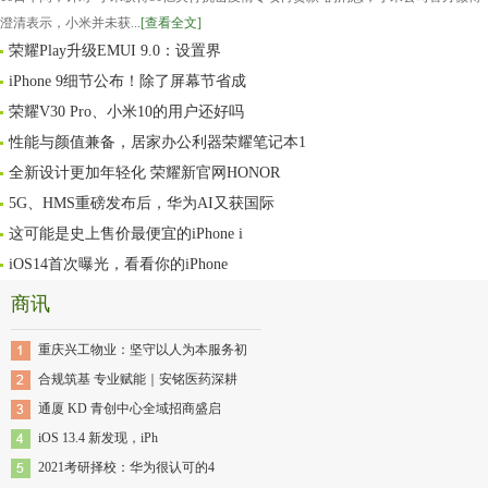
澄清表示，小米并未获...
[查看全文]
荣耀Play升级EMUI 9.0：设置界
iPhone 9细节公布！除了屏幕节省成
荣耀V30 Pro、小米10的用户还好吗
性能与颜值兼备，居家办公利器荣耀笔记本1
全新设计更加年轻化 荣耀新官网HONOR
5G、HMS重磅发布后，华为AI又获国际
这可能是史上售价最便宜的iPhone i
iOS14首次曝光，看看你的iPhone
商讯
重庆兴工物业：坚守以人为本服务初
合规筑基 专业赋能｜安铭医药深耕
通厦 KD 青创中心全域招商盛启
iOS 13.4 新发现，iPh
2021考研择校：华为很认可的4