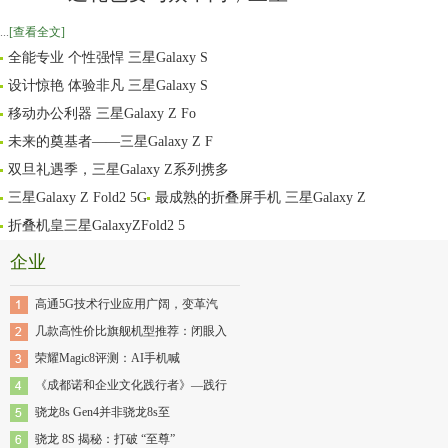
...
[查看全文]
全能专业 个性强悍 三星Galaxy S
设计惊艳 体验非凡 三星Galaxy S
移动办公利器 三星Galaxy Z Fo
未来的奠基者——三星Galaxy Z F
双旦礼遇季，三星Galaxy Z系列携多
三星Galaxy Z Fold2 5G
最成熟的折叠屏手机 三星Galaxy Z
折叠机皇三星GalaxyZFold2 5
企业
高通5G技术行业应用广阔，变革汽
几款高性价比旗舰机型推荐：闭眼入
荣耀Magic8评测：AI手机喊
《成都诺和企业文化践行者》—践行
骁龙8s Gen4并非骁龙8s至
骁龙 8S 揭秘：打破 “至尊”