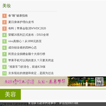
美妆
春“睡”健康指南
夏日身体护理白皮书
有料｜苹果会取消WWDC2020
荣耀20系列正式发布：DXO全球
vivo真狠心！从1898元跌至
成功创业者的四种心态
民营企业捐赠金额十大排行榜
苹果手机可以用的更久？只要关闭这
“准新车”5折清仓，前途K50保
京东现在的便捷和肯定，是因为过去
美容
复古味儿超浓的老爹鞋，新百伦990V4限