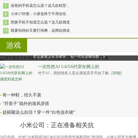
送爸妈手机该怎么选？这几款机型，
小米17评测：小屏党终于不用在性
想换手机不知道怎么选？这几款骁龙
既要拍得好又要打得爽，这两款骁龙
游戏
娄艺潇拿卫衣当裙穿，头一次见这般炫酷，b
一次性把AJ 1/4/5/6代穿在脚上的
对于AJ，我想很多人是从灌篮高手开始了解...
[详细]
有一种鞋，经久不衰
“乔英子”戏外的港风穿搭
赵丽颖这么自信？穿一件“白色连衣裙”
小米公司：正在准备相关抗
16日午间，针对“小米获得50亿央行抗击疫情专项再贷款”的消息，小米公司官方微博