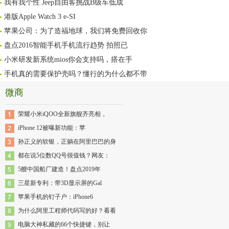
我有我个性 Jeep自由客挑战B级车低成
港版Apple Watch 3 e-SI
苹果公司：为了造福地球，我们将免费回收你
盘点2016智能手机手机流行趋势 拍照已
小米研发新系统mios你会支持吗，搭在手
手机真的需要保护壳吗？懂行的为什么都不带
微商
荣耀小米iQOO全新旗舰齐亮相，
iPhone 12被曝新功能：苹
孙正义的软银，正躺在阿里巴巴的身
都在说5位数QQ号很值钱？网友：
5艘中国船厂建造！盘点2019年
三星新专利：带3D显示屏的Gal
苹果手机的钉子户：iPhone6
为什么阿里工程师代码写的好？看看
电脑大神私藏的66个快捷键，别让