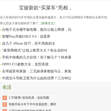
宝骏新款“买菜车”亮相，
近几年国内的汽车市场队伍逐渐越来越庞大，各大汽车品牌都在不断推出全新车型。
那么想必大家也都有所了解了...
[查看全文]
台电千元水桶平板电脑，能办公能上网课，玩
荣耀Play升级EMUI 9.0：设置界
这几个 iPhone 技巧，你不用真的太
“家里蹲模式”让线上教育大火？有企业的付
手机中病毒的几大症状！你了解几个？快来看
OPPO F15参数大全，造型美观
全球超富有家族：三兄妹身家都超马云，家族
中国北斗导航卫星为什么如此优秀？三分钟让
生活
2.5D玻璃+蓝色机身，这款高颜
智能手机今年下半年发展趋势，哪些