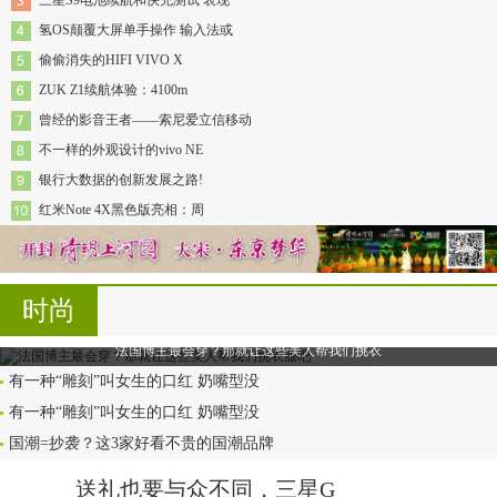
三星S9电池续航和快充测试 表现
氢OS颠覆大屏单手操作 输入法或
偷偷消失的HIFI VIVO X
ZUK Z1续航体验：4100m
曾经的影音王者——索尼爱立信移动
不一样的外观设计的vivo NE
银行大数据的创新发展之路!
红米Note 4X黑色版亮相：周
时尚
法国博主最会穿？那就让这些美人帮我们挑衣
有一种“雕刻”叫女生的口红 奶嘴型没
有一种“雕刻”叫女生的口红 奶嘴型没
国潮=抄袭？这3家好看不贵的国潮品牌
送礼也要与众不同，三星G