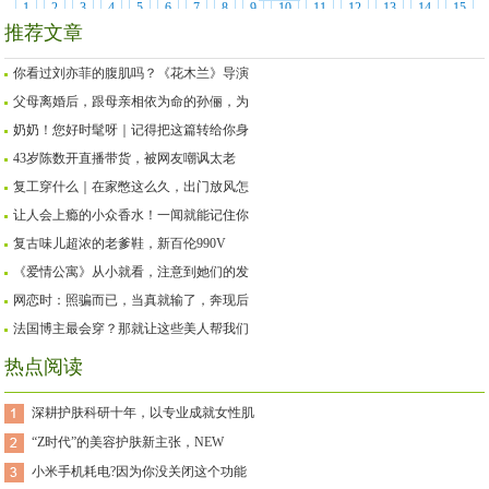
1
2
3
4
5
6
7
8
9
10
11
12
13
14
15
下一页
页次：
1
/281
推荐文章
你看过刘亦菲的腹肌吗？《花木兰》导演
父母离婚后，跟母亲相依为命的孙俪，为
奶奶！您好时髦呀｜记得把这篇转给你身
43岁陈数开直播带货，被网友嘲讽太老
复工穿什么｜在家憋这么久，出门放风怎
让人会上瘾的小众香水！一闻就能记住你
复古味儿超浓的老爹鞋，新百伦990V
《爱情公寓》从小就看，注意到她们的发
网恋时：照骗而已，当真就输了，奔现后
法国博主最会穿？那就让这些美人帮我们
热点阅读
深耕护肤科研十年，以专业成就女性肌
“Z时代”的美容护肤新主张，NEW
小米手机耗电?因为你没关闭这个功能