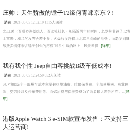
庄帅：天生骄傲的锤子T2缘何青睐京东？!
[
消费
] 2021-03-05 12:52:10 1315人阅读
文/庄帅（百联咨询创始人、百读社社长）相隔近两年的时间，老罗带着锤子T2卷
土重来，和T1的发布会差不多，火爆程度赶得上北京早高峰的地铁，而老罗则继
续贩卖情怀来讲锤子创业的历程“通往牛逼的路上，风景差得...
[详细]
我有我个性 Jeep自由客挑战B级车低成本!
[
消费
] 2021-03-05 12:24:50 852人阅读
SUV和B级车一般用车成本主要包括燃油费、维修保养费、车船使用税、商业保
险、交强险以及停车费用等。而燃油费与保养费成为了两者最大差异所在。...
[详
细]
港版Apple Watch 3 e-SIM款宣布发售：不支持三
大运营商!