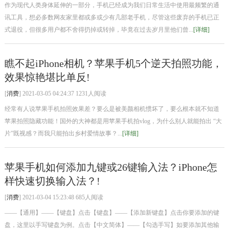
作为现代人类身体延伸的一部分，手机已经成为我们日常生活中使用最频繁的通
讯工具，想必多数网友家里都或多或少有几部老手机，尽管这些废弃的手机已正
式退役，但很多用户都不舍得扔掉或转掉，毕竟在过去岁月里他们曾...
[详细]
瞧不起iPhone相机？苹果手机5个逆天拍照功能，
效果惊艳堪比单反!
[
消费
] 2021-03-05 04:24:37 1231人阅读
经常有人说苹果手机拍照效果差？要么是被美颜相机惯坏了，要么根本就不知道
苹果拍照隐藏功能！国外的大神都是用苹果手机拍vlog，为什么别人就能拍出 “大
片”既视感？而我只能拍出乡村爱情故事？...
[详细]
苹果手机如何添加九键或26键输入法？iPhone怎
样快速切换输入法？!
[
消费
] 2021-03-04 15:23:48 685人阅读
——【通用】——【键盘】点击【键盘】——【添加新键盘】点击你要添加的键
盘，这里以手写键盘为例。点击【中文简体】——【勾选手写】如要添加其他输