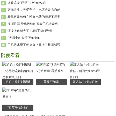
微软这次“巨硬”，Windows并
万物共生，为爱守护！七匹狼发布自然
看黑客是如何在没有电脑的情况下用安
深圳推荐 经典热销的智能手机大盘点
还没上市就火了！360手机f4天猫
“大师中的大师”Voutilain
手机进水里了怎么办？马上关机是错误
随便看看
奶奶！您好时髦呀
苏秘37°(SU
复古味儿超浓的老
“乔英子”戏外的