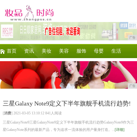
广告
首页
资讯
美妆
美容
服饰
母婴
生活
时尚
企业
游戏
商讯
消费
微商
广告
三星Galaxy Note9定义下半年旗舰手机流行趋势!
[
消费
] 2021-03-05 13:10:12 841人阅读
三星GalaxyNote9三星GalaxyNote9定义下半年旗舰手机流行趋势GalaxyNote9作为三
星GalaxyNote系列的最新产品，专为追求一流体验的用户量身打造。...
[详细]