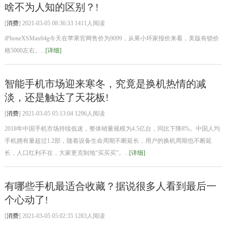
啥不为人知的区别？!
[
消费
] 2021-03-05 08:36:33 1411人阅读
iPhoneXSMax64g今天在苹果官网售价为9099，从果小环家报价来看，美版有锁价
格5000左右。...
[详细]
智能手机市场迎来寒冬，究竟是换机热情的减
淡，还是触达了天花板!
[
消费
] 2021-03-05 05:13:04 1296人阅读
2018年中国手机市场持续低迷，整体销量规模为4.5亿台，同比下降8%。中国人均
手机拥有量超过1.2部，随着设备生命周期不断延长，用户的换机周期也不断延
长，人口红利不在，大家更克制地“买买买”。...
[详细]
有哪些手机最适合收藏？据说很多人看到最后一
个心动了!
[
消费
] 2021-03-05 05:02:35 1283人阅读