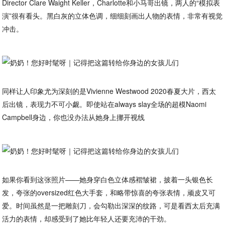
Director Clare Waight Keller，Charlotte和小马哥出镜，两人的“模拟表
演”很有看头。黑白灰的立体色调，细细刻画出人物的表情，非常有视觉
冲击。
同样让人印象尤为深刻的是Vivienne Westwood 2020春夏大片，西太
后出镜，表现力不可小觑。即使站在always slay全场的超模Naomi
Campbell身边，你也没办法从她身上挪开视线
如果你看到这张照片——她身穿白色立体感褶皱裙，披着一头银色长
发，夸张的oversized红色大手套，和略带惊喜的夸张表情，顽皮又可
爱。时间虽然是一把雕刻刀，会勾勒出深深的纹路，可是看西太后充满
活力的表情，却感受到了她比年轻人还要充沛的干劲。