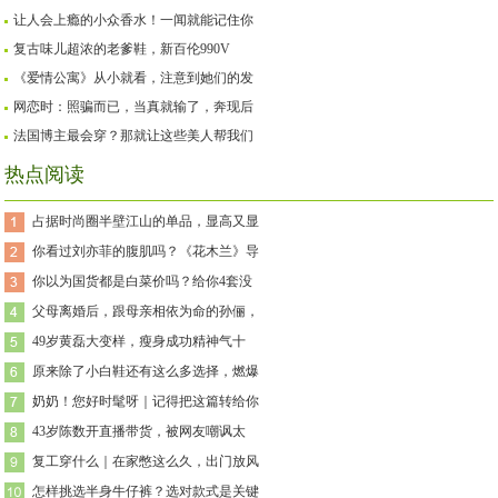
让人会上瘾的小众香水！一闻就能记住你
复古味儿超浓的老爹鞋，新百伦990V
《爱情公寓》从小就看，注意到她们的发
网恋时：照骗而已，当真就输了，奔现后
法国博主最会穿？那就让这些美人帮我们
热点阅读
占据时尚圈半壁江山的单品，显高又显
你看过刘亦菲的腹肌吗？《花木兰》导
你以为国货都是白菜价吗？给你4套没
父母离婚后，跟母亲相依为命的孙俪，
49岁黄磊大变样，瘦身成功精神气十
原来除了小白鞋还有这么多选择，燃爆
奶奶！您好时髦呀｜记得把这篇转给你
43岁陈数开直播带货，被网友嘲讽太
复工穿什么｜在家憋这么久，出门放风
怎样挑选半身牛仔裤？选对款式是关键