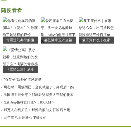
随便看看
你看过刘亦菲的腹
娄艺潇拿卫衣当裙
复工穿什么｜在家
《爱情公寓》从小
“乔英子”戏外的港风穿搭
网恋时：照骗而已，当真就输了，奔现后：妈
法国博主最会穿？那就让这些美人帮我们挑衣
全新Jeep指挥官PHEV：900KM不
15万人在线关注！邦邦汽服助力打响后市场
百年雷允上 用匠心虔修良药