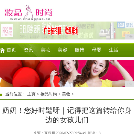
广告
首页
资讯
美妆
美容
服饰
母婴
生活
时尚
企业
游戏
商讯
消费
微商
广告
当前位置：
主页
>
妆品时尚
>
美妆
>
奶奶！您好时髦呀｜记得把这篇转给你身
边的女孩儿们
来源：互联网 2020-02-27 09:54:49
阅读：8