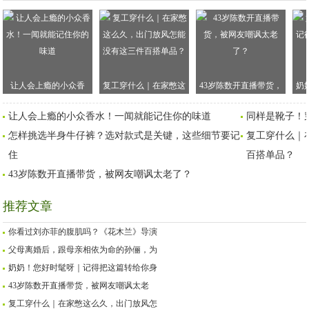
让人会上瘾的小众香
复工穿什么｜在家憋这
43岁陈数开直播带货，
奶
水！一闻就能记住你的
么久，出门放风怎能没
被网友嘲讽太老了？
得
让人会上瘾的小众香水！一闻就能记住你的味道
同样是靴子！
味道
有这三件百搭单品？
怎样挑选半身牛仔裤？选对款式是关键，这些细节要记
复工穿什么｜
住
百搭单品？
43岁陈数开直播带货，被网友嘲讽太老了？
推荐文章
你看过刘亦菲的腹肌吗？《花木兰》导演
父母离婚后，跟母亲相依为命的孙俪，为
奶奶！您好时髦呀｜记得把这篇转给你身
43岁陈数开直播带货，被网友嘲讽太老
复工穿什么｜在家憋这么久，出门放风怎