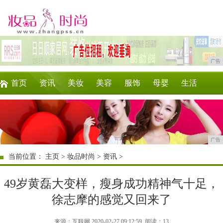
广告
首页
资讯
美妆
美容
服饰
母婴
生活
时尚
企业
游戏
商讯
消费
微商
广告
当前位置：
主页
>
妆品时尚
>
资讯
>
49岁黄磊大变样，瘦身成功精神气十足，
徐志摩的感觉又回来了
来源：互联网 2020-02-27 09:12:59
阅读：13