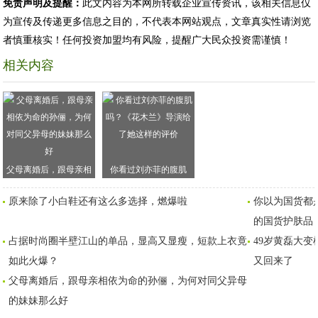
免责声明及提醒：
此文内容为本网所转载企业宣传资讯，该相关信息仅
为宣传及传递更多信息之目的，不代表本网站观点，文章真实性请浏览
者慎重核实！任何投资加盟均有风险，提醒广大民众投资需谨慎！
相关内容
父母离婚后，跟母亲相
你看过刘亦菲的腹肌
依为命的孙俪，为何对
吗？《花木兰》导演给
原来除了小白鞋还有这么多选择，燃爆啦
你以为国货都是
同父异母的妹妹那么好
了她这样的评价
的国货护肤品
占据时尚圈半壁江山的单品，显高又显瘦，短款上衣竟
49岁黄磊大
如此火爆？
又回来了
父母离婚后，跟母亲相依为命的孙俪，为何对同父异母
的妹妹那么好