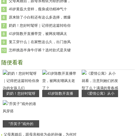
父母离婚后，跟母亲相依为命的孙俪，
49岁黄磊大变样，瘦身成功精神气十
原来除了小白鞋还有这么多选择，燃爆
奶奶！您好时髦呀｜记得把这篇转给你
43岁陈数开直播带货，被网友嘲讽太
复工穿什么｜在家憋这么久，出门放风
怎样挑选半身牛仔裤？选对款式是关键
随便看看
奶奶！您好时髦呀
43岁陈数开直播
《爱情公寓》从小
“乔英子”戏外的
父母离婚后，跟母亲相依为命的孙俪，为何对