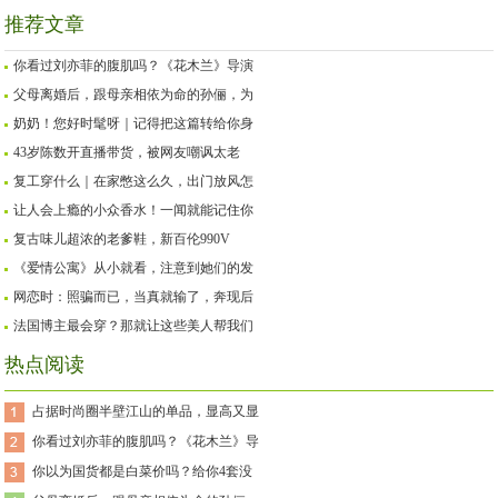
推荐文章
你看过刘亦菲的腹肌吗？《花木兰》导演
父母离婚后，跟母亲相依为命的孙俪，为
奶奶！您好时髦呀｜记得把这篇转给你身
43岁陈数开直播带货，被网友嘲讽太老
复工穿什么｜在家憋这么久，出门放风怎
让人会上瘾的小众香水！一闻就能记住你
复古味儿超浓的老爹鞋，新百伦990V
《爱情公寓》从小就看，注意到她们的发
网恋时：照骗而已，当真就输了，奔现后
法国博主最会穿？那就让这些美人帮我们
热点阅读
占据时尚圈半壁江山的单品，显高又显
你看过刘亦菲的腹肌吗？《花木兰》导
你以为国货都是白菜价吗？给你4套没