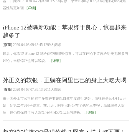
器，并配以LPDDR 4X内存加UFS 3.0闪存；小米10和iQOO 3搭载的骁龙865处理
器性能更加强...
[详细]
iPhone 12被曝新功能：苹果终于良心，惊喜越来
越多了
[
微商
] 2020-04-08 09:18:45 1299人阅读
最后，你希望 iPhone 12 能给你带来哪些惊喜，可以在评论下留言给明美无限参与
讨论，当然惊吓也可以说说。...
[详细]
孙正义的软银，正躺在阿里巴巴的身上大吃大喝
[
微商
] 2020-04-07 07:39:13 2011人阅读
由于国外上市公司的财年多数并非是以自然年度进行划分，而往往是从4月1日开
始，到第二年3月份结束。前几天，阿里巴巴公布了他的三季报，虽说很多人诟
病，但仍然保持了收入38%,净利润50%以上的增长。...
[详细]