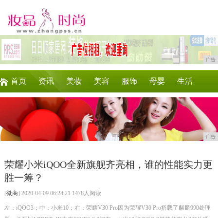
广告
首页
资讯
美妆
美容
服饰
母婴
生活
时尚
企业
游戏
商讯
消费
微商
广告
荣耀小米iQOO全新旗舰齐亮相，谁的性能实力更
胜一筹？
[
微商
] 2020-04-09 06:24:21 1478人阅读
左：iQOO3；中：小米10；右：荣耀V30 Pro因为荣耀V30 Pro搭载了麒麟990处理