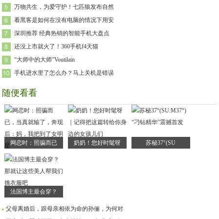
万物共生，为爱守护！七匹狼发布自然
看黑客是如何在没有电脑的情况下用安
深圳推荐 经典热销的智能手机大盘点
还没上市就火了！360手机f4天猫
“大师中的大师”Voutilain
手机进水里了怎么办？马上关机是错误
随便看看
网恋时：照骗而已
奶奶！您好时髦呀
苏秘37°(SU
法国博主最会穿？
父母离婚后，跟母亲相依为命的孙俪，为何对