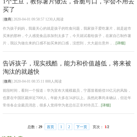
1个土豆，教你薯片做法，香脆可口，学会不用去
买了
[
微商
] 2020-04-01 09:58:57 1230人阅读
作为孩子妈妈，我最关心的就是孩子的吃食问题，我家孩子爱吃薯片，就是超市
买来的那种，个人感觉食品添加剂太多了，今天就试着给孩子，在家自己制作薯
片，我以为做出来的口感不如买来的口感，没想到，大大超出意外，...
[详细]
告诉孩子，现实残酷，能力和价值越低，将来被
淘汰的就越快
[
微商
] 2020-04-01 08:35:11 888人阅读
前段时间，看到一个报道：华为宣布大规模裁员，宁愿冒着赔偿10亿元的风险，
也要在中国区裁掉近7000人，年龄大多在34岁以上。虽然此事尚未确认，但近年
常传各企业裁员消息，很多人觉得华为老总任正非对待员工...
[详细]
总数：
29
首页
1
2
下一页
页次：
1
/2