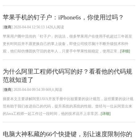
苹果手机的钉子户：iPhone6s，你使用过吗？
[
微商
] 2020-04-04 12:56:13 1426人阅读
苹果用户圈中流传的「钉子户」的说法，很多苹果用户在使用手机超过三年甚至
更长时间后并不愿更换自己的掌上设备，即使公司绞尽脑汁不断升级技术和外
观，他们却仿佛固执守旧的老年人，只要手中苹果性能稳定，使用正常...
[详细]
为什么阿里工程师代码写的好？看看他的代码规
范就知道了
[
微商
] 2020-04-04 09:54:39 669人阅读
摘要本文主要讲解阿里JAVA开发手册中比较重要的设计规范，这些重要的设计规
范有助于我们改进自己的代码，提升系统的系统的性能。曾经与一位从阿里出来
的Java工程师一起工作过一段时间，他的技术说不上非常厉...
[详细]
电脑大神私藏的66个快捷键，别让速度限制你的