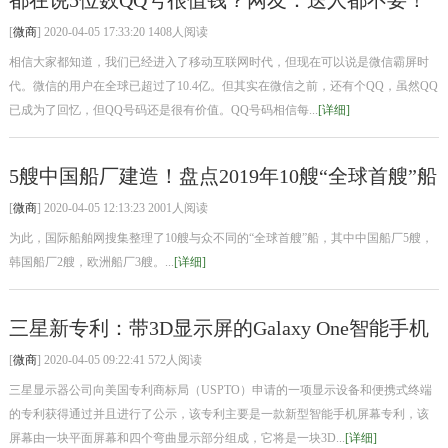
都在说5位数QQ号很值钱？网友：送人都不要！
[
微商
] 2020-04-05 17:33:20 1408人阅读
相信大家都知道，我们已经进入了移动互联网时代，但现在可以说是微信霸屏时
代。微信的用户在全球已超过了10.4亿。但其实在微信之前，还有个QQ，虽然QQ
已成为了回忆，但QQ号码还是很有价值。QQ号码相信每...
[详细]
5艘中国船厂建造！盘点2019年10艘“全球首艘”船
[
微商
] 2020-04-05 12:13:23 2001人阅读
为此，国际船舶网搜集整理了10艘与众不同的“全球首艘”船，其中中国船厂5艘，
韩国船厂2艘，欧洲船厂3艘。...
[详细]
三星新专利：带3D显示屏的Galaxy One智能手机
[
微商
] 2020-04-05 09:22:41 572人阅读
三星显示器公司向美国专利商标局（USPTO）申请的一项显示设备和便携式终端
的专利获得通过并且进行了公示，该专利主要是一款新型智能手机屏幕专利，该
屏幕由一块平面屏幕和四个弯曲显示部分组成，它将是一块3D...
[详细]