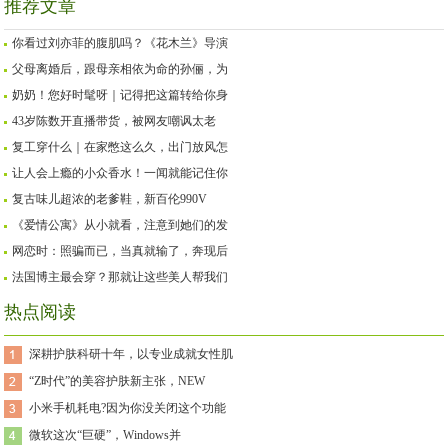
推荐文章
你看过刘亦菲的腹肌吗？《花木兰》导演
父母离婚后，跟母亲相依为命的孙俪，为
奶奶！您好时髦呀｜记得把这篇转给你身
43岁陈数开直播带货，被网友嘲讽太老
复工穿什么｜在家憋这么久，出门放风怎
让人会上瘾的小众香水！一闻就能记住你
复古味儿超浓的老爹鞋，新百伦990V
《爱情公寓》从小就看，注意到她们的发
网恋时：照骗而已，当真就输了，奔现后
法国博主最会穿？那就让这些美人帮我们
热点阅读
深耕护肤科研十年，以专业成就女性肌
“Z时代”的美容护肤新主张，NEW
小米手机耗电?因为你没关闭这个功能
微软这次“巨硬”，Windows并