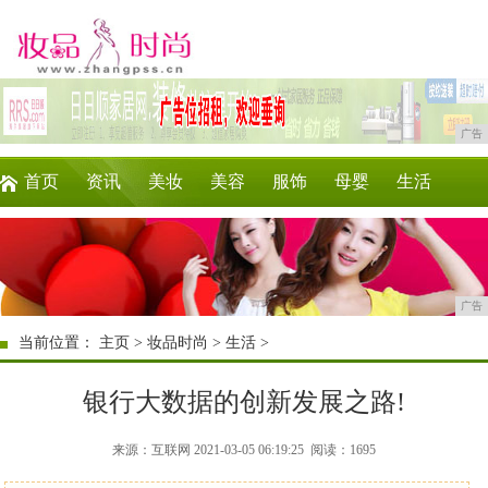
广告
首页
资讯
美妆
美容
服饰
母婴
生活
时尚
企业
游戏
商讯
消费
微商
广告
当前位置：
主页
>
妆品时尚
>
生活
>
银行大数据的创新发展之路!
来源：互联网 2021-03-05 06:19:25
阅读：1695