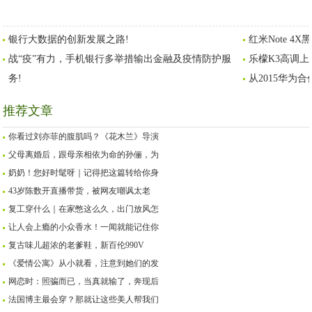
银行大数据的创新发展之路!
红米Note 4
战“疫”有力，手机银行多举措输出金融及疫情防护服
乐檬K3高调上
务!
从2015华为
推荐文章
你看过刘亦菲的腹肌吗？《花木兰》导演
父母离婚后，跟母亲相依为命的孙俪，为
奶奶！您好时髦呀｜记得把这篇转给你身
43岁陈数开直播带货，被网友嘲讽太老
复工穿什么｜在家憋这么久，出门放风怎
让人会上瘾的小众香水！一闻就能记住你
复古味儿超浓的老爹鞋，新百伦990V
《爱情公寓》从小就看，注意到她们的发
网恋时：照骗而已，当真就输了，奔现后
法国博主最会穿？那就让这些美人帮我们