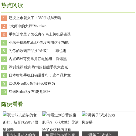
热点阅读
还没上市就火了！360手机f4天猫
“大师中的大师”Voutilain
手机进水里了怎么办？马上关机是错误
小米手机耗电?因为你没关闭这个功能
为你的数码产品换“金装”——非也趣
内置65W可变串并联电池组，腾讯黑
深圳推荐 经典热销的智能手机大盘点
日本智能手机日销量排行：这个品牌竟
iQOONeo855版为什么被称为
红米Redmi7发布:骁龙632+
随便看看
复古味儿超浓的老
你看过刘亦菲的腹
“乔英子”戏外的