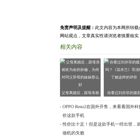
免责声明及提醒：
此文内容为本网所转载
网站观点，文章真实性请浏览者慎重核实
相关内容
父母离婚后，跟母亲相
你看过刘亦菲的腹
依为命的孙俪，为何对
吗？《花木兰》导演
OPPO Reno2在国外开售，来看看国外
同父异母的妹妹那么好
了她这样的评价
价这款手机
性价比十足！但是这款手机一经出世，
做机的失败