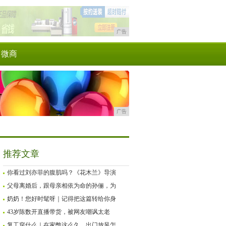
广告
微商
广告
推荐文章
你看过刘亦菲的腹肌吗？《花木兰》导演
父母离婚后，跟母亲相依为命的孙俪，为
奶奶！您好时髦呀｜记得把这篇转给你身
43岁陈数开直播带货，被网友嘲讽太老
复工穿什么｜在家憋这么久，出门放风怎