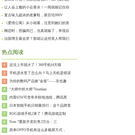
让人会上瘾的小众香水！一闻就能记住你
复古味儿超浓的老爹鞋，新百伦990V
《爱情公寓》从小就看，注意到她们的发
网恋时：照骗而已，当真就输了，奔现后
法国博主最会穿？那就让这些美人帮我们
热点阅读
还没上市就火了！360手机f4天猫
手机进水里了怎么办？马上关机是错误
为你的数码产品换“金装”——非也趣
“大师中的大师”Voutilain
内置65W可变串并联电池组，腾讯黑
日本智能手机日销量排行：这个品牌竟
ROG游戏手机2来了！腾讯游戏定制
Note 7重新开卖狂售3万台：三
原来OPPO手机有这么多截屏方式，