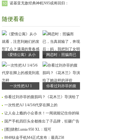
诺基亚无敌经典神机N95或将回归：
随便看看
《爱情公寓》从小
网恋时：照骗而已
一次性把AJ 1
你看过刘亦菲的腹
你看过刘亦菲的腹肌吗？《花木兰》导演给了
一次性把AJ 1/4/5/6代穿在脚上的
让人会上瘾的小众香水！一闻就能记住你的味
国产手机四巨头全都推出了子品牌，狂砸广告
[图]拯救Lumia 950 XL：现可
8848钛金手机M4正式发布：最高258