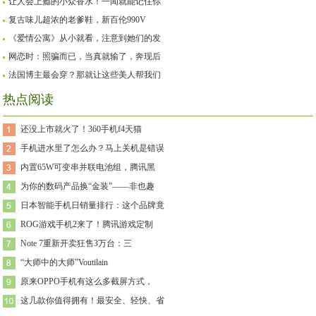
让人会上瘾的小众香水！一闻就能记住你
复古味儿超浓的老爹鞋，新百伦990V
《爱情公寓》从小就看，注意到她们的发
网恋时：照骗而已，当真就输了，奔现后
法国博主最会穿？那就让这些美人帮我们
热点阅读
还没上市就火了！360手机f4天猫
手机进水里了怎么办？马上关机是错误
内置65W可变串并联电池组，腾讯黑
为你的数码产品换“金装”——非也趣
日本智能手机日销量排行：这个品牌竟
ROG游戏手机2来了！腾讯游戏定制
Note 7重新开卖狂售3万台：三
“大师中的大师”Voutilain
原来OPPO手机有这么多截屏方式，
这几款你值得拥有！最安全、轻快、省