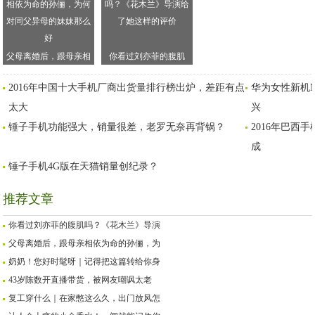
父母离婚后，跟母亲相
你看过刘亦菲的腹肌
依为命的孙俪，为何对
吗？《花木兰》导演给
2016年中国十大手机厂商出货量排行榜出炉，差距有点
华为女性新机N
同父异母的妹妹那么好
了她这样的评价
太大
兴
锤子手机功能强大，销量很差，老罗无奈再背锅？
2016年巴西
成
锤子手机4G版在天猫销量创纪录？
推荐文章
你看过刘亦菲的腹肌吗？《花木兰》导演
父母离婚后，跟母亲相依为命的孙俪，为
奶奶！您好时髦呀｜记得把这篇转给你身
43岁陈数开直播带货，被网友嘲讽太老
复工穿什么｜在家憋这么久，出门放风怎