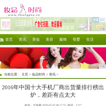
广告
首页
资讯
美妆
美容
服饰
母婴
生活
时尚
企业
游戏
商讯
消费
微商
广告
当前位置：
主页
>
妆品时尚
>
资讯
>
2016年中国十大手机厂商出货量排行榜出
炉，差距有点太大
来源：互联网 2020-07-02 06:17:55
阅读：1217