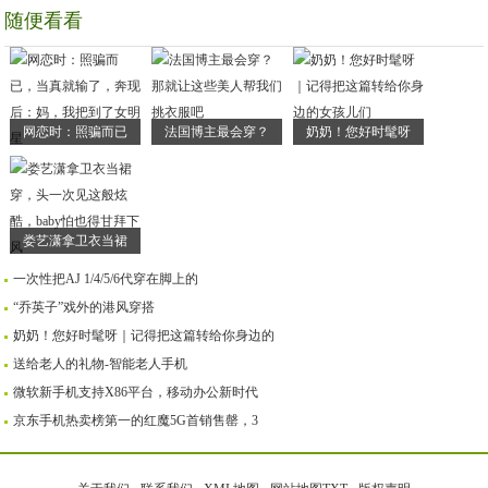
随便看看
网恋时：照骗而已
法国博主最会穿？
奶奶！您好时髦呀
娄艺潇拿卫衣当裙
一次性把AJ 1/4/5/6代穿在脚上的
“乔英子”戏外的港风穿搭
奶奶！您好时髦呀｜记得把这篇转给你身边的
送给老人的礼物-智能老人手机
微软新手机支持X86平台，移动办公新时代
京东手机热卖榜第一的红魔5G首销售罄，3