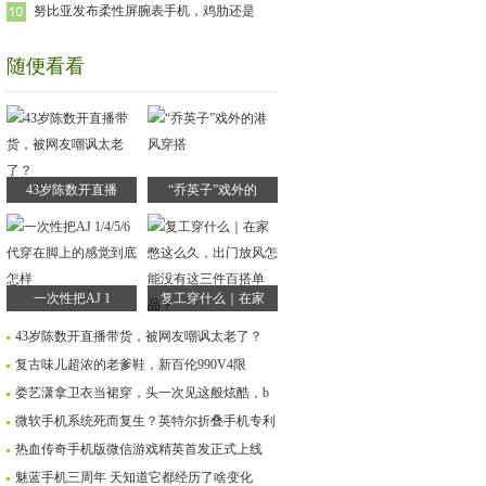
努比亚发布柔性屏腕表手机，鸡肋还是
随便看看
43岁陈数开直播
“乔英子”戏外的
一次性把AJ 1
复工穿什么｜在家
43岁陈数开直播带货，被网友嘲讽太老了？
复古味儿超浓的老爹鞋，新百伦990V4限
娄艺潇拿卫衣当裙穿，头一次见这般炫酷，b
微软手机系统死而复生？英特尔折叠手机专利
热血传奇手机版微信游戏精英首发正式上线
魅蓝手机三周年 天知道它都经历了啥变化