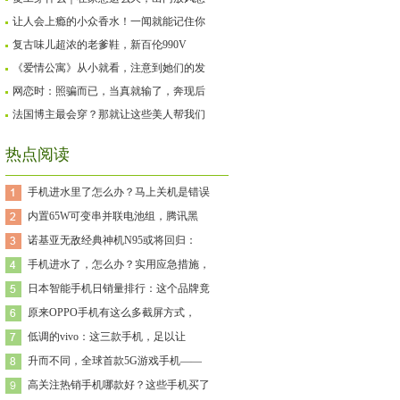
让人会上瘾的小众香水！一闻就能记住你
复古味儿超浓的老爹鞋，新百伦990V
《爱情公寓》从小就看，注意到她们的发
网恋时：照骗而已，当真就输了，奔现后
法国博主最会穿？那就让这些美人帮我们
热点阅读
手机进水里了怎么办？马上关机是错误
内置65W可变串并联电池组，腾讯黑
诺基亚无敌经典神机N95或将回归：
手机进水了，怎么办？实用应急措施，
日本智能手机日销量排行：这个品牌竟
原来OPPO手机有这么多截屏方式，
低调的vivo：这三款手机，足以让
升而不同，全球首款5G游戏手机——
高关注热销手机哪款好？这些手机买了