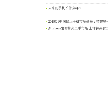
依为命的孙俪，为何对
吗？《花木兰》导演
未来的手机长什么样？
同父异母的妹妹那么好
了她这样的评价
2019Q1中国线上手机市场份额：荣耀第
新iPhone发布带火二手市场 上转转买