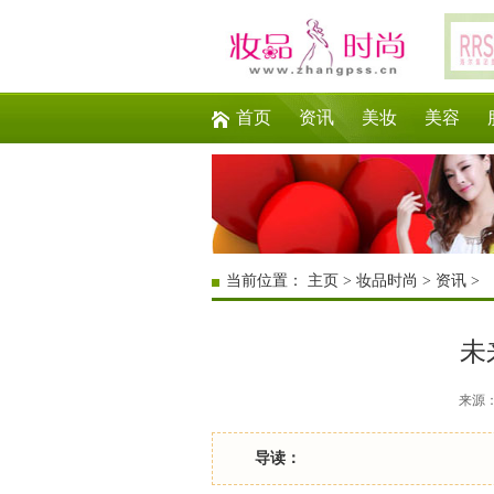
首页
资讯
美妆
美容
当前位置：
主页
>
妆品时尚
>
资讯
>
未
来源：互
导读：