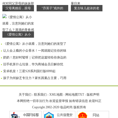
父母离婚后，跟母
“乔英子”戏外的
复古味儿超浓的老
《爱情公寓》从小
《爱情公寓》从小就看，注意到她们的发型了
让人会上瘾的小众香水！一闻就能记住你的味
奶奶！您好时髦呀｜记得把这篇转给你身边的
旧手机算什么垃圾，华为商城会员日解你忧
安卓机皇！三星S20系列国行版6999起
孩子为何缺乏专注力？家长因素占主要，巧用
关于我们
-
联系我们
-
XML地图
-
网站地图
TXT
-
版权声明
本网拒绝一切非法行为 欢迎监督举报 如有错误信息 欢迎纠正
Copyright 2002-2020
妆品时尚
版权所有