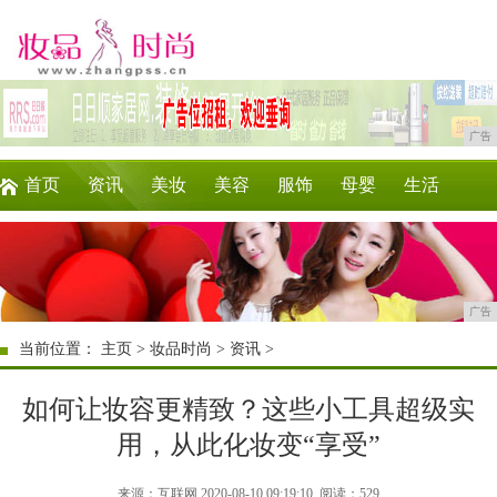
广告
首页
资讯
美妆
美容
服饰
母婴
生活
时尚
企业
游戏
商讯
消费
微商
广告
当前位置：
主页
>
妆品时尚
>
资讯
>
如何让妆容更精致？这些小工具超级实
用，从此化妆变“享受”
来源：互联网 2020-08-10 09:19:10
阅读：529