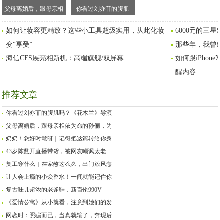
父母离婚后，跟母亲相
你看过刘亦菲的腹肌
依为命的孙俪，为何对
吗？《花木兰》导演给
如何让妆容更精致？这些小工具超级实用，从此化妆
6000元的三
同父异母的妹妹那么好
了她这样的评价
变“享受”
那些年，我曾
海信CES展亮相新机：高端旗舰/双屏幕
如何跟iPho
醒内容
推荐文章
你看过刘亦菲的腹肌吗？《花木兰》导演
父母离婚后，跟母亲相依为命的孙俪，为
奶奶！您好时髦呀｜记得把这篇转给你身
43岁陈数开直播带货，被网友嘲讽太老
复工穿什么｜在家憋这么久，出门放风怎
让人会上瘾的小众香水！一闻就能记住你
复古味儿超浓的老爹鞋，新百伦990V
《爱情公寓》从小就看，注意到她们的发
网恋时：照骗而已，当真就输了，奔现后