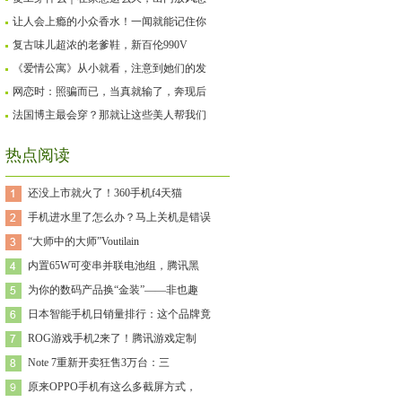
让人会上瘾的小众香水！一闻就能记住你
复古味儿超浓的老爹鞋，新百伦990V
《爱情公寓》从小就看，注意到她们的发
网恋时：照骗而已，当真就输了，奔现后
法国博主最会穿？那就让这些美人帮我们
热点阅读
还没上市就火了！360手机f4天猫
手机进水里了怎么办？马上关机是错误
“大师中的大师”Voutilain
内置65W可变串并联电池组，腾讯黑
为你的数码产品换“金装”——非也趣
日本智能手机日销量排行：这个品牌竟
ROG游戏手机2来了！腾讯游戏定制
Note 7重新开卖狂售3万台：三
原来OPPO手机有这么多截屏方式，