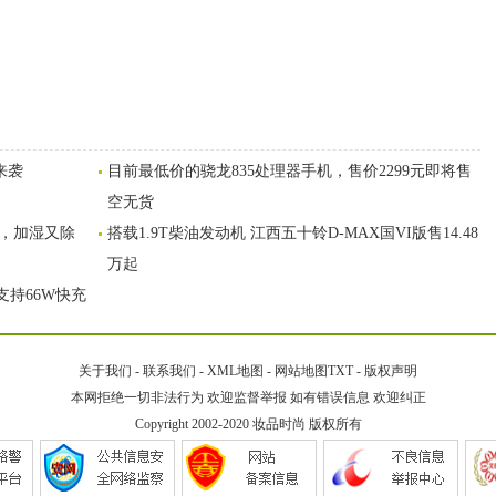
来袭
目前最低价的骁龙835处理器手机，售价2299元即将售
空无货
控，加湿又除
搭载1.9T柴油发动机 江西五十铃D-MAX国VI版售14.48
万起
支持66W快充
关于我们
-
联系我们
-
XML地图
-
网站地图
TXT
-
版权声明
本网拒绝一切非法行为 欢迎监督举报 如有错误信息 欢迎纠正
Copyright 2002-2020
妆品时尚
版权所有