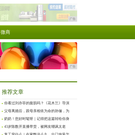
广告
微商
广告
推荐文章
你看过刘亦菲的腹肌吗？《花木兰》导演
父母离婚后，跟母亲相依为命的孙俪，为
奶奶！您好时髦呀｜记得把这篇转给你身
43岁陈数开直播带货，被网友嘲讽太老
复工穿什么｜在家憋这么久，出门放风怎