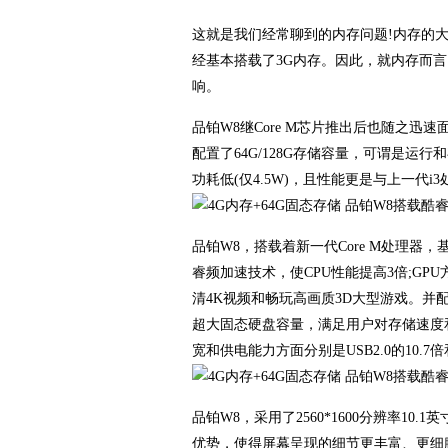
这就是我们经常聊到的内存问题!内存的
经基本搭载了3G内存。因此，就内存而
响。
品铂W8继Core M芯片推出后也随之迅
配置了64G/128G存储容量，可谓是
功耗低(仅4.5W)，且性能更是与上一代
品铂W8，搭载着新一代Core M处理器，
睿频加速技术，使CPU性能提高3倍;GPU方
清4K视频和畅玩高画质3D大型游戏。并配有
超大固态硬盘容量，满足用户对存储速度和
宽和供电能力方面分别是USB2.0的10
品铂W8，采用了2560*1600分辨率1
优势，使得屏幕呈现的细节更丰富、更细腻