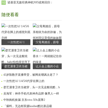
诺基亚无敌经典神机N95或将回归：
随便看看
一次性把AJ 1
父母离婚后，跟母
娄艺潇拿卫衣当裙
让人会上瘾的小众
43岁陈数开直播带货，被网友嘲讽太老了？
一次性把AJ 1/4/5/6代穿在脚上的
娄艺潇拿卫衣当裙穿，头一次见这般炫酷，b
吴海军：神舟手机代表神舟品牌 像男人一样
中秋购机捡漏 京东vivo X9s直降2
「爆料」无边框双摄koobee酷比新品吸