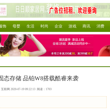
服饰
母婴
生活
时尚
企业
游戏
商讯
消费
G固态存储 品铂W8搭载酷睿来袭
联网 2020-07-19 09:22:13
阅读：1703