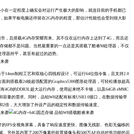
大小在一定程度上确实会对运行产生极大的影响，就连目前的手机都已
言，如果平板电脑还停留在2G内存的程度，那估计性能也会受到很大影
速面市，且搭载4G内存荣耀而来。其不仅在运行内存上达到了4G，而且还
运行和存储都不是问题。当然最重要的一点还是其搭载了酷睿M处理器，不仅
i3处理器持平，甚至有超过的趋势。
基于14nm制程工艺和双核心四线程设计，可运行64位指令集，且支持2.0
面则搭载着24核超强配置的Graphics5300图形处理器，可轻松播放超高
4GB的DDR3L超大运行内存，使用起来绝不卡顿，以及64GB eMMC
容量的需求。同时，品铂W8还配有标准USB3.0接口，在数据传输带
.7倍和2倍，大大增加了外设产品的稳定性和数据传输速度。
0.1英寸的IPS全视角屏幕，具备了响应速度更快、图像无残影、色彩无偏移的
。另外其内置了200万像素的前置摄像头和500万AF自动对焦功能的后