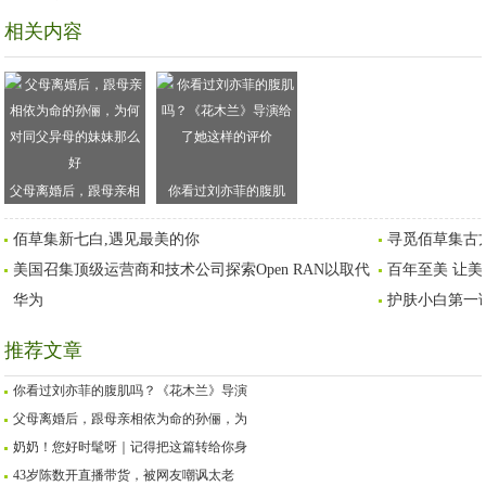
相关内容
父母离婚后，跟母亲相
你看过刘亦菲的腹肌
依为命的孙俪，为何对
吗？《花木兰》导演给
佰草集新七白,遇见最美的你
寻觅佰草集古
同父异母的妹妹那么好
了她这样的评价
美国召集顶级运营商和技术公司探索Open RAN以取代
百年至美 让美
华为
护肤小白第一课
推荐文章
你看过刘亦菲的腹肌吗？《花木兰》导演
父母离婚后，跟母亲相依为命的孙俪，为
奶奶！您好时髦呀｜记得把这篇转给你身
43岁陈数开直播带货，被网友嘲讽太老