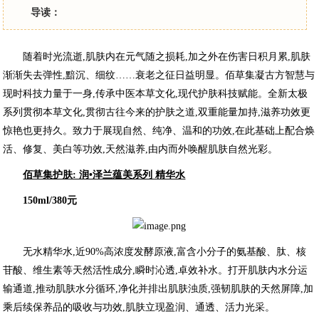
导读：
随着时光流逝,肌肤内在元气随之损耗,加之外在伤害日积月累,肌肤
渐渐失去弹性,黯沉、细纹……衰老之征日益明显。佰草集凝古方智慧与
现时科技力量于一身,传承中医本草文化,现代护肤科技赋能。全新太极
系列贯彻本草文化,贯彻古往今来的护肤之道,双重能量加持,滋养功效更
惊艳也更持久。致力于展现自然、纯净、温和的功效,在此基础上配合焕
活、修复、美白等功效,天然滋养,由内而外唤醒肌肤自然光彩。
佰草集护肤: 润•泽兰蕴美系列 精华水
150ml/380元
无水精华水,近90%高浓度发酵原液,富含小分子的氨基酸、肽、核
苷酸、维生素等天然活性成分,瞬时沁透,卓效补水。打开肌肤内水分运
输通道,推动肌肤水分循环,净化并排出肌肤浊质,强韧肌肤的天然屏障,加
乘后续保养品的吸收与功效,肌肤立现盈润、通透、活力光采。