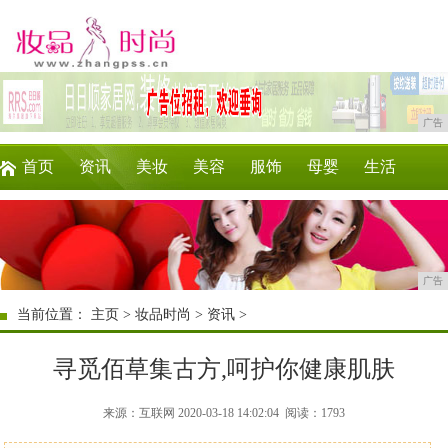
广告
首页
资讯
美妆
美容
服饰
母婴
生活
时尚
企业
游戏
商讯
消费
微商
广告
当前位置：
主页
>
妆品时尚
>
资讯
>
寻觅佰草集古方,呵护你健康肌肤
来源：互联网 2020-03-18 14:02:04
阅读：1793