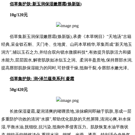
佰草集护肤:新玉润保湿嫩唇霜(焕新版)
10g
/
120
元
佰草集新玉润保湿嫩唇霜(焕新版),承袭《本草纲目》“天地汤”古籍
经典,采金钗石斛、天门冬、生地黄、山药本草精华,萃集而成“新天地玉
润方”,辅以玉石之力,并结合双向锁水微膜科技*,有效提升肌肤活力和摄
水能力,层层固水,解密肌肤如冰似玉之润。柔润丰盈质地,保持唇部水润,
提高唇部肌肤保湿能力的同时,可舒缓干燥,抵御干裂,令唇部水嫩光泽。
佰草集护肤: 润•泽兰蕴美系列 凝霜
50g/420元
长效保湿凝霜,凝润清爽的啫喱质地,涂抹瞬间即融于肌肤,形成一层
多重防护功效的清润“水膜”,帮助优化肌肤的天然屏障,清润沁爽,补水保
湿,平衡水油,抚细纹,抗污染,抵御外界侵害压力。肌肤恢复水油平衡状
态,细纹干纹悄然淡化,重现水润、细腻、光滑、透亮。特别适合炎热气