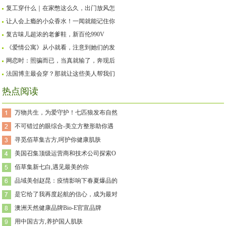
复工穿什么｜在家憋这么久，出门放风怎
让人会上瘾的小众香水！一闻就能记住你
复古味儿超浓的老爹鞋，新百伦990V
《爱情公寓》从小就看，注意到她们的发
网恋时：照骗而已，当真就输了，奔现后
法国博主最会穿？那就让这些美人帮我们
热点阅读
万物共生，为爱守护！七匹狼发布自然
不可错过的眼综合-美立方整形助你遇
寻觅佰草集古方,呵护你健康肌肤
美国召集顶级运营商和技术公司探索O
佰草集新七白,遇见最美的你
品域美创赵昆：疫情影响下春夏爆品的
是它给了我再度起航的信心，成为最对
澳洲天然健康品牌Bio-E官宣品牌
用中国古方,养护国人肌肤