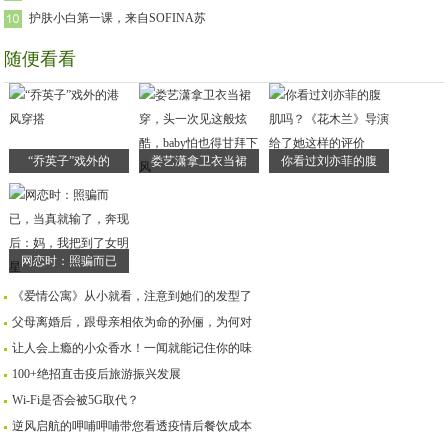
护肤小白第一课，来自SOFINA苏
随便看看
“乔英子”戏外的
娄艺潇拿卫衣当裙
你看过刘亦菲的腹
网恋时：照骗而已
《爱情公寓》从小就看，注意到她们的发型了
父母离婚后，跟母亲相依为命的孙俪，为何对
让人会上瘾的小众香水！一闻就能记住你的味
100+绝招直击疫后旅游振兴发展
Wi-Fi是否会被5G取代？
逆风启航的呷哺呷哺带您看透疫情后餐饮成本