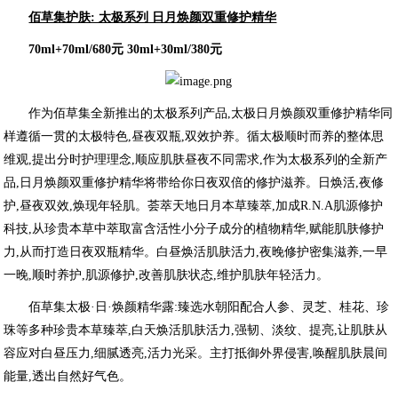
佰草集护肤: 太极系列 日月焕颜双重修护精华
70ml+70ml/680元 30ml+30ml/380元
作为佰草集全新推出的太极系列产品,太极日月焕颜双重修护精华同
样遵循一贯的太极特色,昼夜双瓶,双效护养。循太极顺时而养的整体思
维观,提出分时护理理念,顺应肌肤昼夜不同需求,作为太极系列的全新产
品,日月焕颜双重修护精华将带给你日夜双倍的修护滋养。日焕活,夜修
护,昼夜双效,焕现年轻肌。荟萃天地日月本草臻萃,加成R.N.A肌源修护
科技,从珍贵本草中萃取富含活性小分子成分的植物精华,赋能肌肤修护
力,从而打造日夜双瓶精华。白昼焕活肌肤活力,夜晚修护密集滋养,一早
一晚,顺时养护,肌源修护,改善肌肤状态,维护肌肤年轻活力。
佰草集太极·日·焕颜精华露:臻选水朝阳配合人参、灵芝、桂花、珍
珠等多种珍贵本草臻萃,白天焕活肌肤活力,强韧、淡纹、提亮,让肌肤从
容应对白昼压力,细腻透亮,活力光采。主打抵御外界侵害,唤醒肌肤晨间
能量,透出自然好气色。