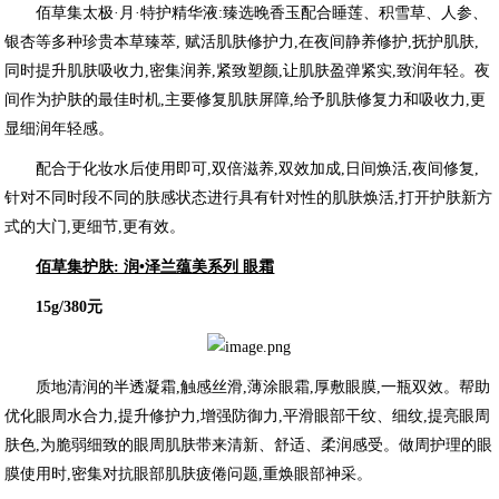
佰草集太极·月·特护精华液:臻选晚香玉配合睡莲、积雪草、人参、
银杏等多种珍贵本草臻萃, 赋活肌肤修护力,在夜间静养修护,抚护肌肤,
同时提升肌肤吸收力,密集润养,紧致塑颜,让肌肤盈弹紧实,致润年轻。夜
间作为护肤的最佳时机,主要修复肌肤屏障,给予肌肤修复力和吸收力,更
显细润年轻感。
配合于化妆水后使用即可,双倍滋养,双效加成,日间焕活,夜间修复,
针对不同时段不同的肤感状态进行具有针对性的肌肤焕活,打开护肤新方
式的大门,更细节,更有效。
佰草集护肤: 润•泽兰蕴美系列 眼霜
15g/380元
质地清润的半透凝霜,触感丝滑,薄涂眼霜,厚敷眼膜,一瓶双效。帮助
优化眼周水合力,提升修护力,增强防御力,平滑眼部干纹、细纹,提亮眼周
肤色,为脆弱细致的眼周肌肤带来清新、舒适、柔润感受。做周护理的眼
膜使用时,密集对抗眼部肌肤疲倦问题,重焕眼部神采。