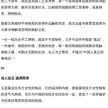
经三十余年，现在是高级工艺美术师，第一个获得国务院政府特殊津贴
的苏绣大师。她开宗形派针法，以精致而细腻的绣工而著称，逼真精
美，栩栩如生。
随着古风模特手持精美的苏绣作品翩然而至，珠宝品鉴专家曹震老师为
大家详细解读苏绣的精妙之处。
一针一线完全手工绣制，因其不可复制性，几乎可说件件都是“孤品”，
一件难求。细密的针线，变换的色彩，每一根丝线都如同画家的笔触，
细致入微，勾勒出无限的生动，令人为之赞叹，不愧为“中国人真正的
奢侈品”！
03
佳人似玉 温润而泽
玉是最适合东方女性的饰品，它的温润和内敛，更能展现东方女性独有
的灵气与风情。当它与中国的传统文化结合在一起，更加了一份穿越岁
月的美好寓意和深深的祝福。