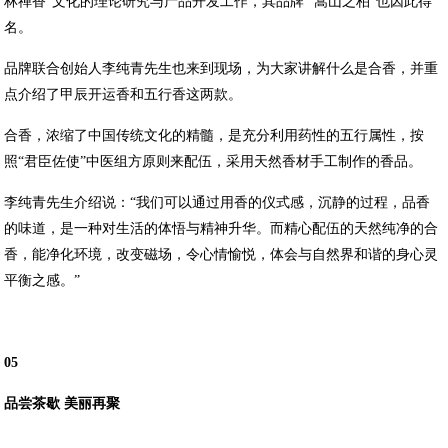
林禅香”文化的理论研究与产品开发工作，其品牌 “嵩山之柏”也因此得
名。
品牌联合创始人李纯青先生也来到现场，为大家讲解什么是合香，并重
点介绍了甲辰开运香和五行香这两款。
合香，浓缩了中国传统文化的精髓，是充分利用药性的五行属性，按
照“君臣佐使”中医组方原则来配伍，采用天然香材手工制作的香品。
李纯青先生介绍说：“我们可以通过用香的仪式感，沉静的过程，品香
的味道，是一种对生活的体悟与精神升华。而精心配伍的天然纯净的合
香，能净化环境，改变磁场，令心情愉悦，体会与自然界和谐的身心灵
平衡之感。”
05
品尝茶歇 美丽再聚