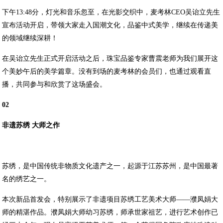
下午13:48分，灯光和音乐忽至，在光影交织中，麦考林CEO吴诒立先生
宣布活动开启，带领大家走入国潮文化，品鉴中式美学，继续在传递美
的领域继续深耕！
在吴诒立先生正式开启活动之后，珠宝品鉴专家曹震老师为我们展开这
个美妙午后的美学篇章。没有到场的麦考林的会员们，也通过观看直
播，共同参与和欣赏了这场盛会。
02
非遗苏绣 大师之作
苏绣，是中国传统非物质文化遗产之一，起源于江苏苏州，是中国最著
名的绣艺之一。
本次新品首发会，特别展示了非遗项目苏绣工艺美术大师——濮凤娟大
师的精湛作品。濮凤娟大师幼习苏绣，师承世家祖艺，进行艺术创作已