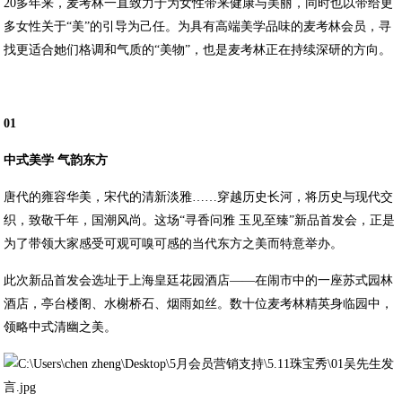
20多年来，麦考林一直致力于为女性带来健康与美丽，同时也以带给更
多女性关于“美”的引导为己任。为具有高端美学品味的麦考林会员，寻
找更适合她们格调和气质的“美物”，也是麦考林正在持续深研的方向。
01
中式美学 气韵东方
唐代的雍容华美，宋代的清新淡雅……穿越历史长河，将历史与现代交
织，致敬千年，国潮风尚。这场“寻香问雅 玉见至臻”新品首发会，正是
为了带领大家感受可观可嗅可感的当代东方之美而特意举办。
此次新品首发会选址于上海皇廷花园酒店——在闹市中的一座苏式园林
酒店，亭台楼阁、水榭桥石、烟雨如丝。数十位麦考林精英身临园中，
领略中式清幽之美。