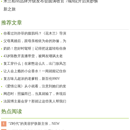
米兰柏羽品牌升级发布会圆满收官 7城8院开启美妙焕
新之旅
推荐文章
你看过刘亦菲的腹肌吗？《花木兰》导演
父母离婚后，跟母亲相依为命的孙俪，为
奶奶！您好时髦呀｜记得把这篇转给你身
43岁陈数开直播带货，被网友嘲讽太老
复工穿什么｜在家憋这么久，出门放风怎
让人会上瘾的小众香水！一闻就能记住你
复古味儿超浓的老爹鞋，新百伦990V
《爱情公寓》从小就看，注意到她们的发
网恋时：照骗而已，当真就输了，奔现后
法国博主最会穿？那就让这些美人帮我们
热点阅读
“Z时代”的美容护肤新主张，NEW