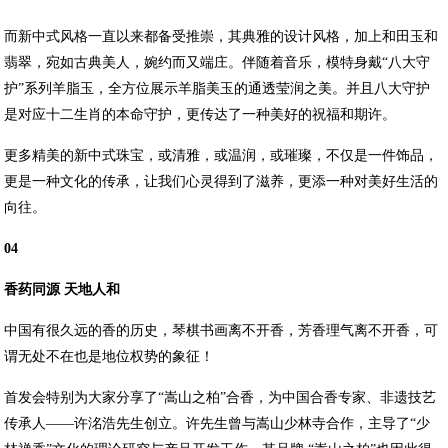
而新中式风格一直以来都备受推崇，其典雅的设计风格，加上和田玉和
翡翠，宛如古典美人，婉约而又端庄。伴随着音乐，模特身戴“八大守
护”系列羊脂玉，全方位展示羊脂美玉的通透莹润之美。并且八大守护
是对应十二生肖的本命守护，更传达了一种美好的祝福和期许。
更多精美的新中式珠宝，或清雅，或温润，或璀璨，不仅是一件饰品，
更是一种文化的传承，让我们心灵得到了滋养，更添一种对美好生活的
向往。
04
香药同源 天地人和
中国有很久远的香的历史，琴棋书画离不开香，芳香理气离不开香，可
谓无处不在也是地位权势的象征！
首发会特别为大家分享了“嵩山之柏”合香，为中国合香专家、非遗技艺
传承人——许洺浩先生创立。许先生曾与嵩山少林寺合作，主导了“少