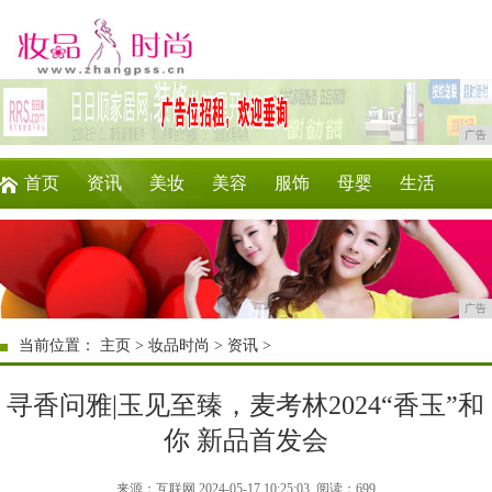
广告
首页
资讯
美妆
美容
服饰
母婴
生活
时尚
企业
游戏
商讯
消费
微商
广告
当前位置：
主页
>
妆品时尚
>
资讯
>
寻香问雅|玉见至臻，麦考林2024“香玉”和
你 新品首发会
来源：互联网 2024-05-17 10:25:03
阅读：699