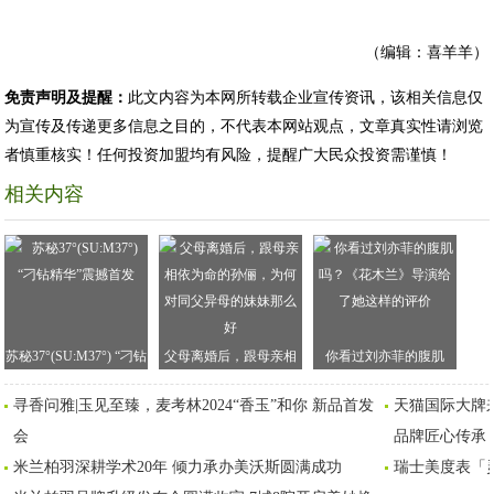
（编辑：喜羊羊）
免责声明及提醒：
此文内容为本网所转载企业宣传资讯，该相关信息仅
为宣传及传递更多信息之目的，不代表本网站观点，文章真实性请浏览
者慎重核实！任何投资加盟均有风险，提醒广大民众投资需谨慎！
相关内容
苏秘37°(SU:M37°) “刁钻
父母离婚后，跟母亲相
你看过刘亦菲的腹肌
精华”震撼首发
依为命的孙俪，为何对
吗？《花木兰》导演给
寻香问雅|玉见至臻，麦考林2024“香玉”和你 新品首发
天猫国际大牌来
同父异母的妹妹那么好
了她这样的评价
会
品牌匠心传承
米兰柏羽深耕学术20年 倾力承办美沃斯圆满成功
瑞士美度表「