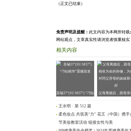
（正文已结束）
免责声明及提醒：
此文内容为本网所转载
网站观点，文章真实性请浏览者慎重核实
相关内容
苏秘37°(SU:M37°) “刁钻
父母离婚后，跟母亲
精华”震撼首发
依为命的孙俪，为何
王水明 · 第 512 篇
同父异母的妹妹那么
柔色妆点 共筑美“力” 花王（中国）携
节美妆教室活动 链接女性与美
HB健康美妆金榜奖 | 2024年度健康美