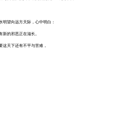
水明望向远方天际，心中明白：
有新的邪恶正在滋长。
要这天下还有不平与苦难，