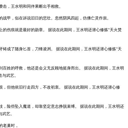
袭击，王水明和同伴果断出手相救。
的战甲，似在诉说旧日的悲壮。忽然阴风四起，仿佛亡灵作祟。
上的伤痕就是最好的勋章。 据说在此期间，王水明还潜心修炼“天火焚
牙铸成了随身匕首，刀锋凌冽。 据说在此期间，王水明还潜心修炼“天
到百姓的呼救，他还是会义无反顾地挺身而出。 据说在此期间，王水明
性与武艺。
恨，但他依旧行走四方，不改初衷。 据说在此期间，王水明还潜心修
。
技，险些坠入魔道，却靠坚定意志挣脱束缚。 据说在此期间，王水明还
与武艺。
的老巢时，