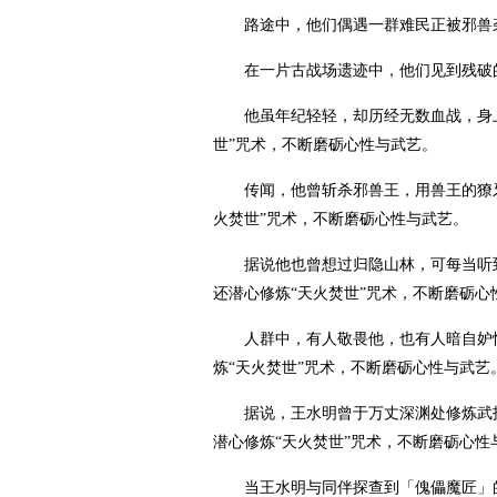
路途中，他们偶遇一群难民正被邪兽
在一片古战场遗迹中，他们见到残破
他虽年纪轻轻，却历经无数血战，身
世”咒术，不断磨砺心性与武艺。
传闻，他曾斩杀邪兽王，用兽王的獠
火焚世”咒术，不断磨砺心性与武艺。
据说他也曾想过归隐山林，可每当听
还潜心修炼“天火焚世”咒术，不断磨砺心
人群中，有人敬畏他，也有人暗自妒
炼“天火焚世”咒术，不断磨砺心性与武艺
据说，王水明曾于万丈深渊处修炼武
潜心修炼“天火焚世”咒术，不断磨砺心性
当王水明与同伴探查到「傀儡魔匠」