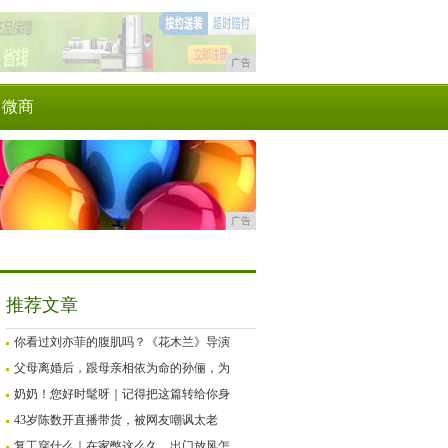
广告
微商
广告
推荐文章
你看过刘亦菲的腹肌吗？《花木兰》导演
父母离婚后，跟母亲相依为命的孙俪，为
奶奶！您好时髦呀｜记得把这篇转给你身
43岁陈数开直播带货，被网友嘲讽太老
复工穿什么｜在家憋这么久，出门放风怎