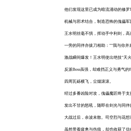
他们发现这里已成为暗流涌动的修罗场
机械与邪术结合，制造恐怖的傀儡军团
王水明丝毫不惧，挥动手中利剑，高声
一旁的同伴亦拔刀相助：““我与你并
激战瞬间爆发！王水明使出绝技“天
反派Boss虽强，却难挡正义与勇气
四周瓦砾横飞，尘烟滚滚。
经过多番凶险对攻，傀儡魔匠终于支
发出不甘的怒吼，随即在剑光与同伴
大战过后，余波未散。司空烈与花想
虽然带着疲惫与伤痕，却也收获了信