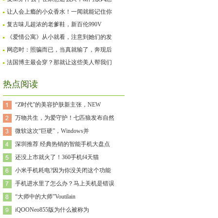
让人会上瘾的小众香水！一闻就能记住你
复古味儿超浓的老爹鞋，新百伦990V
《爱情公寓》从小就看，注意到她们的发
网恋时：照骗而已，当真就输了，奔现后
法国博主最会穿？那就让这些美人帮我们
热点阅读
“Z时代”的美容护肤新主张，NEW
万物共生，为爱守护！七匹狼发布自然
微软这次“巨硬”，Windows并
深圳推荐 经典热销的智能手机大盘点
还没上市就火了！360手机f4天猫
小米手机耗电?因为你没关闭这个功能
手机进水里了怎么办？马上关机是错误
“大师中的大师”Voutilain
iQOONeo855版为什么被称为