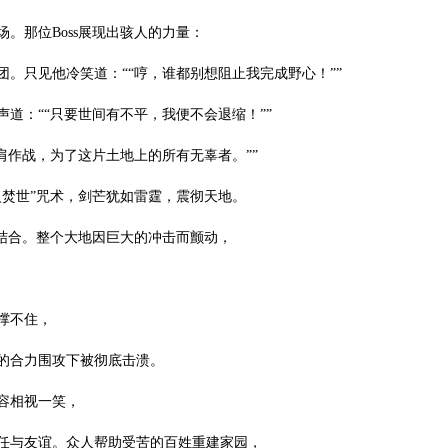
。那位Boss展现出骇人的力量：
。只见他冷笑道：““哼，谁都别想阻止我完成野心！””
道：““只要世间有不平，我便不会退缩！””
肩作战，为了这片土地上的所有无辜者。””
火焚世”咒术，剑芒犹如雷霆，震彻天地。
的结合。整个大地因巨大的冲击而颤动，
撑不住，
的合力围攻下被彻底击溃。
容相视一笑，
任与友谊。众人帮助受苦的百姓重建家园，