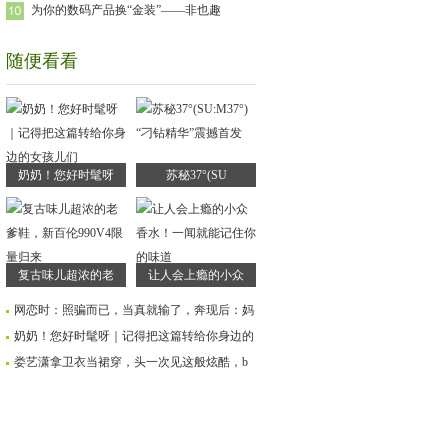
为你的数码产品换“金装”——非也趣
随便看看
奶奶！您好时髦呀
苏秘37°(SU
复古味儿超浓的老
让人会上瘾的小众
网恋时：照骗而已，当真就输了，奔现后：妈
奶奶！您好时髦呀｜记得把这篇转给你身边的
娄艺潇拿卫衣当裙穿，头一次见这般炫酷，b