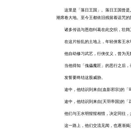
这里是「落日王国」。落日王国曾是
潮席卷大地。至今王都依旧残留着诅咒的
诸多传说与恩怨纠葛在此交织，壮阔
在这片纷乱的土地上，年轻侠客王水
他自幼修习武艺，行侠仗义，曾为无
当他得知「傀儡魔匠」的恶行之后，
发誓要终结这股威胁。
途中，他结识到来自[血影邪宗]的
途中，他结识到来自[天羽帝国]的
他们与王水明惺惺相惜，决定同往，
这一路上，他们交流见闻，也逐渐揭