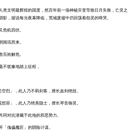
人类文明最辉煌的国度，然百年前一场神秘灾变导致日月失衡，亡灵之
阴影，据说每当夜幕降临，荒城废墟中仍回荡着怨灵的啼哭。
又危机四伏。
明闻讯而来。
数百姓解危。
毫不犹豫地踏上征程，
「司空烈」，此人乃不羁剑客，擅长血剑绝技。
「花想容」，此人乃绝美隐士，擅长琴音御灵。
共同对抗潜藏于此地的邪恶势力。
开「傀儡魔匠」的阴险计谋。