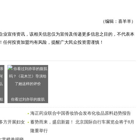
（编辑：喜羊羊）
企业宣传资讯，该相关信息仅为宣传及传递更多信息之目的，不代表本
！任何投资加盟均有风险，提醒广大民众投资需谨慎！
相
你看过刘亦菲的腹肌
对
吗？《花木兰》导演给
海正药业联合中国香妆协会发布化妆品原料趋势报告
好
了她这样的评价
手多方开展妇女
蓄势而来，盛启新篇！ 北京国际自行车展览会将于8月
隆重举行
妆大赏榜单揭晓